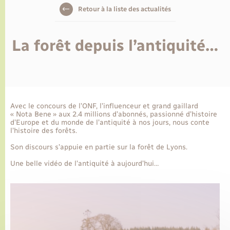
Ecole et cantine scolaire
Tourisme
CIDFF
Travaux - Autorisation d’occupation de l’espace
Retour à la liste des actualités
public
Ambulances
Permis de détention de chien
Transports scolaires
Bulletins d'informations communales
Etat-civil - Papiers - Citoyenneté
Recensement
Enfants – Jeunes
Aide à domicile
La forêt depuis l’antiquité…
Le personnel municipal
Logement - Urbanisme
Social
Comment venir à Lyons-la-Forêt
Loisirs
Avec le concours de l’ONF, l’influenceur et grand gaillard
Plan interactif
Marchés de Lyons-la-Forêt
« Nota Bene » aux 2.4 millions d’abonnés, passionné d’histoire
d’Europe et du monde de l’antiquité à nos jours, nous conte
l’histoire des forêts.
Présentation de la commune
Nouvel habitant
Son discours s’appuie en partie sur la forêt de Lyons.
Histoire et patrimoine
Une belle vidéo de l’antiquité à aujourd’hui…
Numérique et services - accompagnement
L’intercommunalité
Organisation d’événement
Seniors