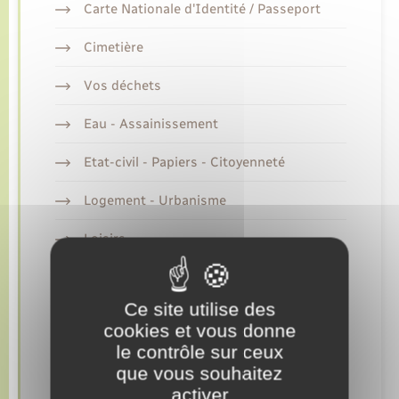
Carte Nationale d'Identité / Passeport
Transports
Cimetière
Vos déchets
Voirie et espace public
Eau - Assainissement
Etat-civil - Papiers - Citoyenneté
Logement - Urbanisme
Loisirs
Marchés de Lyons-la-Forêt
Ce site utilise des
Nouvel habitant
cookies et vous donne
le contrôle sur ceux
Organisation d’événement
que vous souhaitez
Seniors
activer