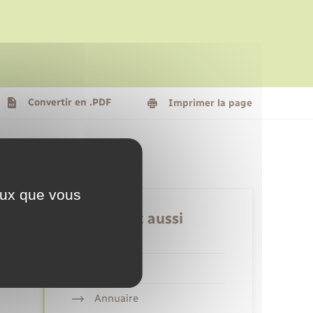
Le personnel municipal
Social
Logement - Urbanisme
Présentation de la commune
Convertir en .PDF
Imprimer la page
Nouvel habitant
Seniors
ceux que vous
Retrouvez aussi
Aides
Annuaire