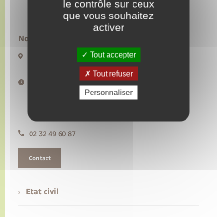
le contrôle sur ceux
que vous souhaitez
Transports
activer
Nous contacter :
Voirie et espace public
Tout accepter
20 rue de l’Hôtel de Ville BP50
27480 Lyons-la-Forêt
Tout refuser
Horaires d'ouverture :
Lundi, mercredi, vendredi de 9h à 12h30
Personnaliser
Mardi de 14h à 17h30
Jeudi de 9h à 12h30 et de 14h à 17h30
Samedi de 10h à 12h
02 32 49 60 87
Contact
Etat civil