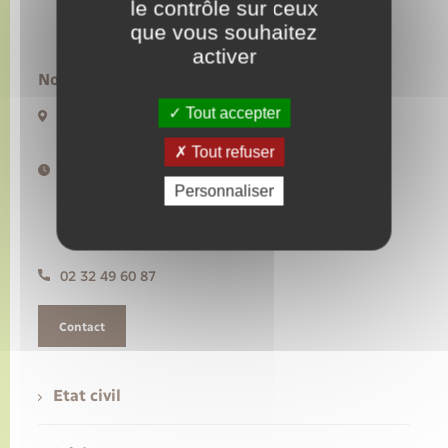
le contrôle sur ceux
que vous souhaitez
Transports
activer
Nous contacter :
Voirie et espace public
Tout accepter
20 rue de l’Hôtel de Ville BP50
27480 Lyons-la-Forêt
Tout refuser
Horaires d'ouverture :
Lundi, mercredi, vendredi de 9h à 12h30
Personnaliser
Mardi de 14h à 17h30
Jeudi de 9h à 12h30 et de 14h à 17h30
Samedi de 10h à 12h
02 32 49 60 87
Contact
Etat civil