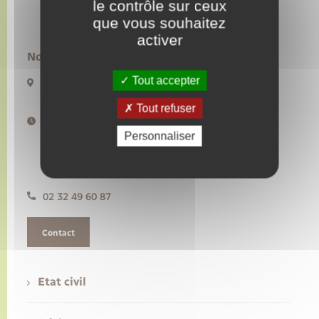
le contrôle sur ceux
que vous souhaitez
Transports
activer
Nous contacter :
Voirie et espace public
Tout accepter
20 rue de l’Hôtel de Ville BP50
27480 Lyons-la-Forêt
Tout refuser
Horaires d'ouverture :
Lundi, mercredi, vendredi de 9h à 12h30
Personnaliser
Mardi de 14h à 17h30
Jeudi de 9h à 12h30 et de 14h à 17h30
Samedi de 10h à 12h
02 32 49 60 87
Contact
Etat civil