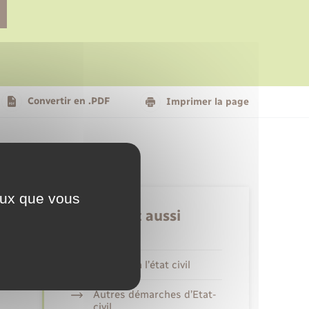
Le personnel municipal
Social
Logement - Urbanisme
Présentation de la commune
Convertir en .PDF
Imprimer la page
Nouvel habitant
Seniors
ceux que vous
Retrouvez aussi
Déclarer à l’état civil
Autres démarches d’Etat-
civil