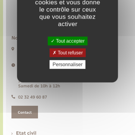
cookies et vous donne
le contrôle sur ceux
Transports
que vous souhaitez
activer
Voirie et espace public
Nous contacter :
Tout accepter
20 rue de l’Hôtel de Ville BP50
Tout refuser
27480 Lyons-la-Forêt
Personnaliser
Horaires d'ouverture :
Lundi, mercredi, vendredi de 9h à 12h30
Mardi de 14h à 17h30
Jeudi de 9h à 12h30 et de 14h à 17h30
Samedi de 10h à 12h
02 32 49 60 87
Contact
Etat civil