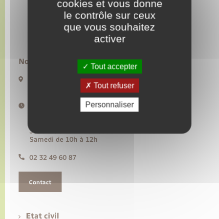
cookies et vous donne
le contrôle sur ceux
Transports
que vous souhaitez
activer
Voirie et espace public
Nous contacter :
Tout accepter
20 rue de l’Hôtel de Ville BP50
Tout refuser
27480 Lyons-la-Forêt
Personnaliser
Horaires d'ouverture :
Lundi, mercredi, vendredi de 9h à 12h30
Mardi de 14h à 17h30
Jeudi de 9h à 12h30 et de 14h à 17h30
Samedi de 10h à 12h
02 32 49 60 87
Contact
Etat civil