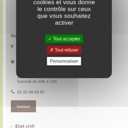
cookies et vous donne
le contrôle sur ceux
Transports
que vous souhaitez
activer
Voirie et espace public
Nous contacter :
Tout accepter
20 rue de l’Hôtel de Ville BP50
Tout refuser
27480 Lyons-la-Forêt
Personnaliser
Horaires d'ouverture :
Lundi, mercredi, vendredi de 9h à 12h30
Mardi de 14h à 17h30
Jeudi de 9h à 12h30 et de 14h à 17h30
Samedi de 10h à 12h
02 32 49 60 87
Contact
Etat civil