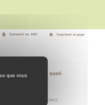
Le personnel municipal
Social
Logement - Urbanisme
Présentation de la commune
Convertir en .PDF
Imprimer la page
Nouvel habitant
Seniors
Retrouvez aussi
ceux que vous
Etat civil
Mariage – PACS