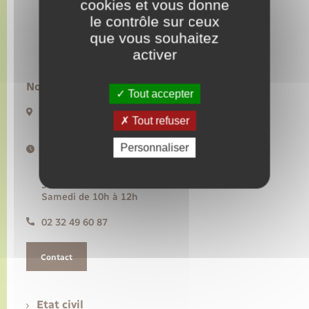
cookies et vous donne
le contrôle sur ceux
Transports
que vous souhaitez
activer
Voirie et espace public
Nous contacter :
Tout accepter
20 rue de l’Hôtel de Ville BP50
Tout refuser
27480 Lyons-la-Forêt
Personnaliser
Horaires d'ouverture :
Lundi, mercredi, vendredi de 9h à 12h30
Mardi de 14h à 17h30
Jeudi de 9h à 12h30 et de 14h à 17h30
Samedi de 10h à 12h
02 32 49 60 87
Contact
Etat civil