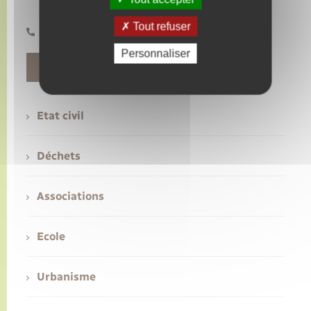
Samedi de 10h à 12h
Tout refuser
02 32 49 60 87
Transports
Personnaliser
Contact
Voirie et espace public
Etat civil
Déchets
Associations
Ecole
Urbanisme