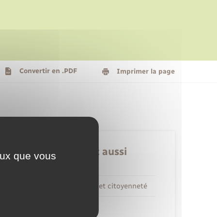
Le personnel municipal
Social
Logement - Urbanisme
Présentation de la commune
Convertir en .PDF
Imprimer la page
Nouvel habitant
Seniors
Retrouvez aussi
ceux que vous
Elections et citoyenneté
Etat civil