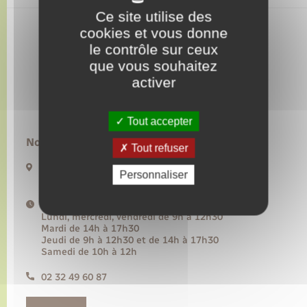
Ce site utilise des
cookies et vous donne
Transports
le contrôle sur ceux
que vous souhaitez
Voirie et espace public
activer
Tout accepter
Nous contacter :
Tout refuser
20 rue de l’Hôtel de Ville BP50
Personnaliser
27480 Lyons-la-Forêt
Horaires d'ouverture :
Lundi, mercredi, vendredi de 9h à 12h30
Mardi de 14h à 17h30
Jeudi de 9h à 12h30 et de 14h à 17h30
Samedi de 10h à 12h
02 32 49 60 87