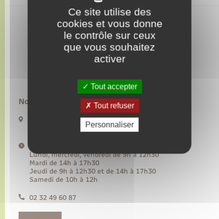
Ce site utilise des
cookies et vous donne
Transports
le contrôle sur ceux
que vous souhaitez
Voirie et espace public
activer
Tout accepter
Nous contacter :
Tout refuser
20 rue de l’Hôtel de Ville BP50
Personnaliser
27480 Lyons-la-Forêt
Horaires d'ouverture :
Lundi, mercredi, vendredi de 9h à 12h30
Mardi de 14h à 17h30
Jeudi de 9h à 12h30 et de 14h à 17h30
Samedi de 10h à 12h
02 32 49 60 87