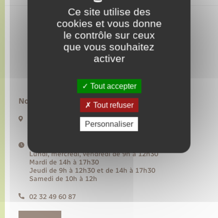
Ce site utilise des
cookies et vous donne
Transports
le contrôle sur ceux
que vous souhaitez
Voirie et espace public
activer
Tout accepter
Nous contacter :
Tout refuser
20 rue de l’Hôtel de Ville BP50
Personnaliser
27480 Lyons-la-Forêt
Horaires d'ouverture :
Lundi, mercredi, vendredi de 9h à 12h30
Mardi de 14h à 17h30
Jeudi de 9h à 12h30 et de 14h à 17h30
Samedi de 10h à 12h
02 32 49 60 87