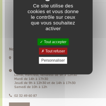
Ce site utilise des
cookies et vous donne
Transports
le contrôle sur ceux
que vous souhaitez
Voirie et espace public
activer
Tout accepter
Nous contacter :
Tout refuser
20 rue de l’Hôtel de Ville BP50
Personnaliser
27480 Lyons-la-Forêt
Horaires d'ouverture :
Lundi, mercredi, vendredi de 9h à 12h30
Mardi de 14h à 17h30
Jeudi de 9h à 12h30 et de 14h à 17h30
Samedi de 10h à 12h
02 32 49 60 87