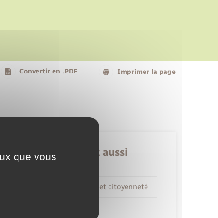
Le personnel municipal
Social
Logement - Urbanisme
Présentation de la commune
Convertir en .PDF
Imprimer la page
Nouvel habitant
Seniors
Retrouvez aussi
ceux que vous
Elections et citoyenneté
Etat civil