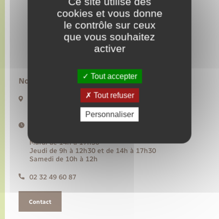
Ce site utilise des
cookies et vous donne
le contrôle sur ceux
Transports
que vous souhaitez
activer
Voirie et espace public
Tout accepter
Nous contacter :
Tout refuser
20 rue de l’Hôtel de Ville BP50
27480 Lyons-la-Forêt
Personnaliser
Horaires d'ouverture :
Lundi, mercredi, vendredi de 9h à 12h30
Mardi de 14h à 17h30
Jeudi de 9h à 12h30 et de 14h à 17h30
Samedi de 10h à 12h
02 32 49 60 87
Contact