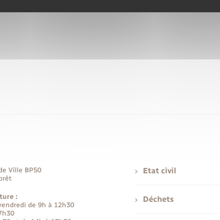
de Ville BP50
Etat civil
orêt
ture :
Déchets
 vendredi de 9h à 12h30
17h30