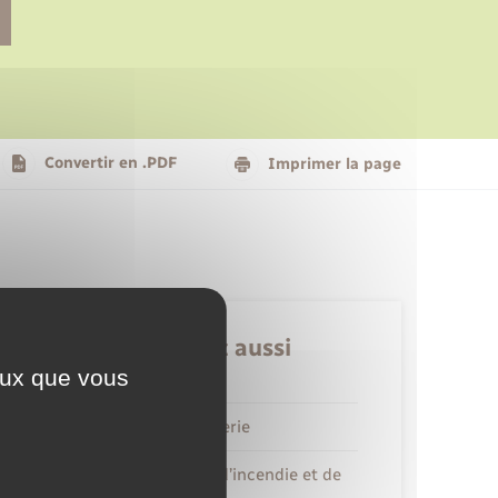
Le personnel municipal
Social
Logement - Urbanisme
Présentation de la commune
Convertir en .PDF
Imprimer la page
Nouvel habitant
Seniors
Retrouvez aussi
ceux que vous
Gendarmerie
Services d’incendie et de
secours