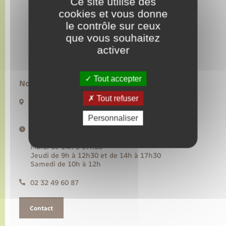
Ce site utilise des
cookies et vous donne
le contrôle sur ceux
Transports
que vous souhaitez
activer
Voirie et espace public
Tout accepter
Nous contacter :
Tout refuser
20 rue de l’Hôtel de Ville BP50
27480 Lyons-la-Forêt
Personnaliser
Horaires d'ouverture :
Lundi, mercredi, vendredi de 9h à 12h30
Mardi de 14h à 17h30
Jeudi de 9h à 12h30 et de 14h à 17h30
Samedi de 10h à 12h
02 32 49 60 87
Contact