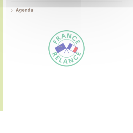
Agenda
Transports
Voirie et espace public
FR
EN
Traduction du
DE
site automatisée