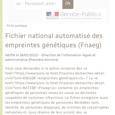
Ecole et cantine scolaire
Tourisme
CIDFF
Travaux - Autorisation d’occupation de l’espace
public
Ambulances
Permis de détention de chien
Transports scolaires
Bulletins d'informations communales
Etat-civil - Papiers - Citoyenneté
Recensement
Enfants – Jeunes
Aide à domicile
Le personnel municipal
Fiche pratique
Logement - Urbanisme
Social
Fichier national automatisé des
Comment venir à Lyons-la-Forêt
Loisirs
empreintes génétiques (Fnaeg)
Plan interactif
Vérifié le 26/01/2022 – Direction de l'information légale et
Marchés de Lyons-la-Forêt
administrative (Première ministre)
Présentation de la commune
Vous vous demandez si la police conserve des <a
Nouvel habitant
href="https://www.lyons-la-foret.fr/autres-demarches-detat-
civil/?xml=R56168">empreintes génétiques</a> ? Le <a
Histoire et patrimoine
href="https://www.lyons-la-foret.fr/autres-demarches-detat-
Numérique et services - accompagnement
civil/?xml=R47238">Fnaeg</a> conserve les empreintes
génétiques de personnes mises en cause ou déclarées
L’intercommunalité
coupables de certaines infractions. Le fichier enregistre aussi
Organisation d’événement
les empreintes génétiques de personnes décédées sans
identité, de personnes disparues, de victimes de catastrophes
naturelles et, sous réserve de leur accord, des <a
Seniors