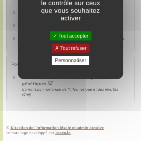
le contrôle sur ceux
que vous souhaitez
Disparition et enlèvement de personnes
activer
Famille – Scolarité
Violence – Atteinte à l'intégrité
Justice
Tout accepter
Fichiers informatiques et données personnelles
Papiers – Citoyenneté – Élections
Tout refuser
Personnaliser
Pour en savoir plus
FNAEG : Fichier national des empreintes
génétiques
Commission nationale de l'informatique et des libertés
(Cnil)
©
Direction de l’information légale et administrative
comarquage developpé par
baseo.io