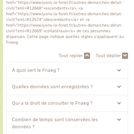
href="https://www.lyons-la-foret.fr/autres-demarches-detat-
civil/?xml=R12668">ascendants</a>, <a
href="https://www.lyons-la-foret.fr/autres-demarches-detat-
Transports
civil/?xml=R12574">descendants</a> et <a
href="https://www.lyons-la-foret.fr/autres-demarches-detat-
civil/?xml=R12669">collatéraux</a> de ces personnes
Voirie et espace public
disparues. Cette page indique quelles règles s'appliquent au
Fnaeg.
Tout replier
Tout déplier
À quoi sert le Fnaeg ?
Quelles données sont enregistrées ?
Qui a la droit de consulter le Fnaeg ?
Combien de temps sont conservées les
données ?