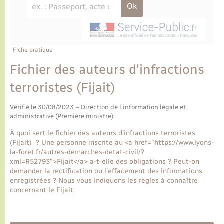
Ecole et cantine scolaire
Tourisme
CIDFF
Travaux - Autorisation d’occupation de l’espace
public
Ambulances
Permis de détention de chien
Transports scolaires
Bulletins d'informations communales
Etat-civil - Papiers - Citoyenneté
Recensement
Enfants – Jeunes
Aide à domicile
Le personnel municipal
Fiche pratique
Logement - Urbanisme
Social
Fichier des auteurs d'infractions
Comment venir à Lyons-la-Forêt
Loisirs
terroristes (Fijait)
Plan interactif
Vérifié le 30/08/2023 – Direction de l'information légale et
Marchés de Lyons-la-Forêt
administrative (Première ministre)
Présentation de la commune
À quoi sert le fichier des auteurs d'infractions terroristes
Nouvel habitant
(Fijait) ? Une personne inscrite au <a href="https://www.lyons-
la-foret.fr/autres-demarches-detat-civil/?
Histoire et patrimoine
xml=R52793">Fijait</a> a-t-elle des obligations ? Peut-on
Numérique et services - accompagnement
demander la rectification ou l'effacement des informations
enregistrées ? Nous vous indiquons les règles à connaître
L’intercommunalité
concernant le Fijait.
Organisation d’événement
Seniors