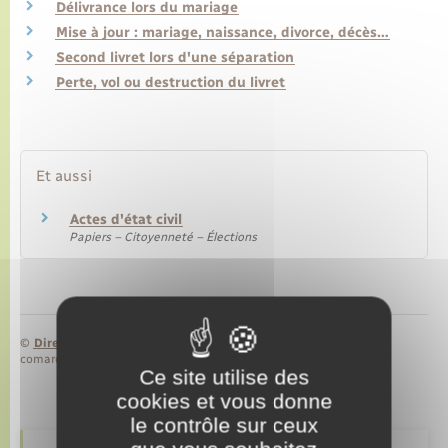
Délivrance lors du mariage
Mise à jour : mariage, naissance, divorce, décès…
Transports
Second livret lors d'une séparation
Perte, vol ou destruction du livret
Voirie et espace public
Et aussi
Actes d'état civil
Papiers – Citoyenneté – Élections
©
Direction de l’information légale et administrative
comarquage developpé par
baseo.io
Ce site utilise des
cookies et vous donne
le contrôle sur ceux