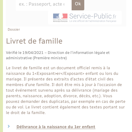
Ecole et cantine scolaire
Tourisme
CIDFF
Travaux - Autorisation d’occupation de l’espace
public
Ambulances
Permis de détention de chien
Transports scolaires
Bulletins d'informations communales
Etat-civil - Papiers - Citoyenneté
Recensement
Enfants – Jeunes
Aide à domicile
Le personnel municipal
Dossier
Logement - Urbanisme
Social
Livret de famille
Comment venir à Lyons-la-Forêt
Loisirs
Vérifié le 19/04/2021 – Direction de l'information légale et
administrative (Première ministre)
Plan interactif
Marchés de Lyons-la-Forêt
Le livret de famille est un document officiel remis à la
naissance du 1<Exposant>er</Exposant> enfant ou lors du
Présentation de la commune
mariage. Il présente des extraits d'actes d'état civil des
Nouvel habitant
membres d'une famille. Il doit être mis à jour à l'occasion de
tout événement survenu après sa délivrance (mariage des
Histoire et patrimoine
parents, naissance, adoption, divorce, décès, etc.). Vous
Numérique et services - accompagnement
pouvez demander des duplicatas, par exemple en cas de perte
ou de vol. Le livret contient également des textes portant sur
L’intercommunalité
le droit de la famille.
Organisation d’événement
Délivrance à la naissance du 1er enfant
Seniors