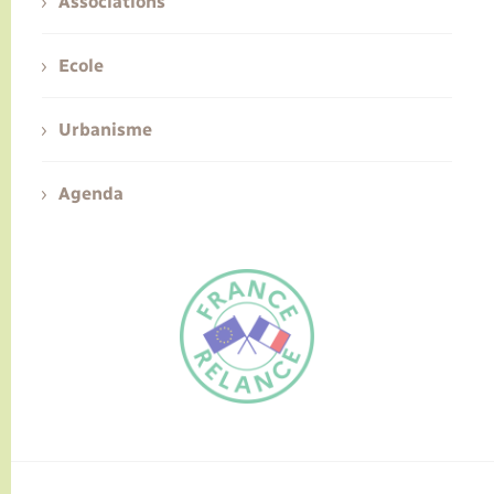
Associations
Ecole
Urbanisme
Agenda
FR
EN
Traduction du
DE
site automatisée