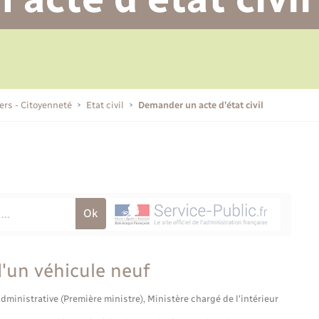
Permis de détention de chien
Transports scolaires
Bulletins d'informations
Recensement
Enfants – Jeunes
Ambulances
Aide à domicile
communales
Etat-civil - Papiers -
Citoyenneté
Plan interactif
iers - Citoyenneté
Etat civil
Demander un acte d’état civil
Marchés de Lyons-la-Forêt
L’intercommunalité
Organisation d’événement
Voirie et espace public
d'un véhicule neuf
administrative (Première ministre), Ministère chargé de l'intérieur