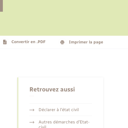
Le personnel municipal
Social
Logement - Urbanisme
Présentation de la commune
Convertir en .PDF
Imprimer la page
Nouvel habitant
Seniors
Retrouvez aussi
Déclarer à l’état civil
Autres démarches d’Etat-
civil