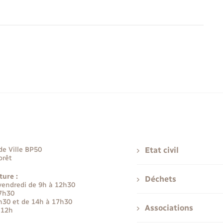
de Ville BP50
Etat civil
orêt
ture :
Déchets
 vendredi de 9h à 12h30
17h30
h30 et de 14h à 17h30
Associations
 12h