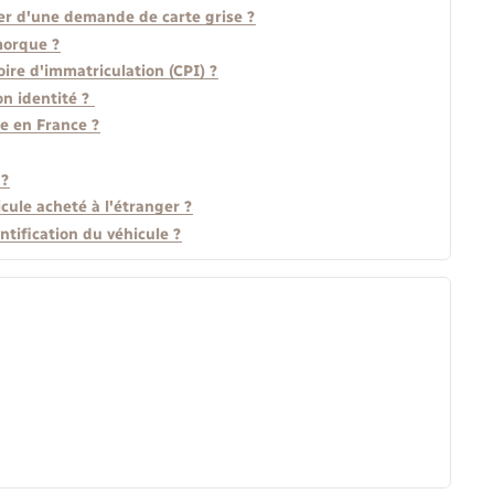
er d'une demande de carte grise ?
morque ?
soire d'immatriculation (CPI) ?
on identité ?
le en France ?
 ?
cule acheté à l'étranger ?
ntification du véhicule ?