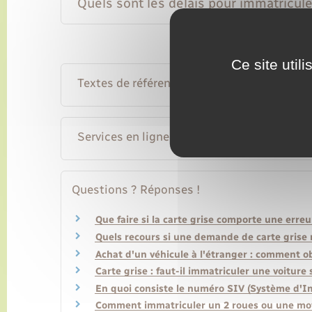
Quels sont les délais pour immatricule
Ce site util
Textes de référence
Services en ligne et formulaires
Questions ? Réponses !
Que faire si la carte grise comporte une erreu
Quels recours si une demande de carte grise 
Achat d'un véhicule à l'étranger : comment ob
Carte grise : faut-il immatriculer une voiture
En quoi consiste le numéro SIV (Système d'Im
Comment immatriculer un 2 roues ou une mot