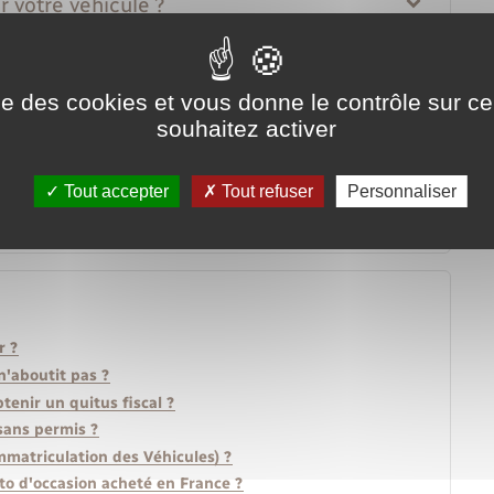
r votre véhicule ?
ise des cookies et vous donne le contrôle sur 
souhaitez activer
Tout accepter
Tout refuser
Personnaliser
r ?
n'aboutit pas ?
tenir un quitus fiscal ?
 sans permis ?
matriculation des Véhicules) ?
o d'occasion acheté en France ?