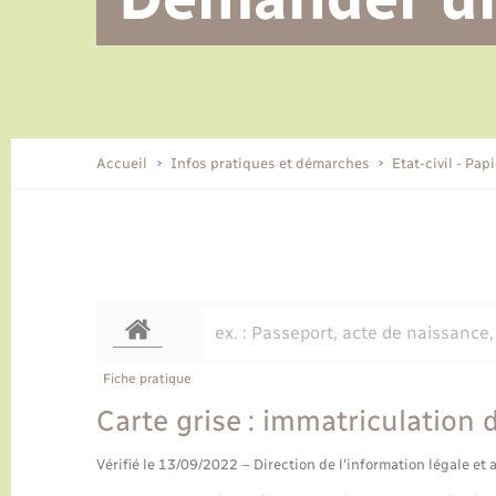
Alerte et informations aux
Location de 2 roues
Conseil municipal
Parrainage civil
Tourisme
Ecole et cantine scolaire
EHPAD local
populations
CIDFF
Travaux - Autorisation d’occupation
Eau - Assainissement
de l’espace public
Comment venir à Lyons-la-Forêt
Accueil
Infos pratiques et démarches
Etat-civil - Pap
Loisirs
Histoire et patrimoine
Numérique et services -
accompagnement
Transports
Fiche pratique
Carte grise : immatriculation 
Vérifié le 13/09/2022 – Direction de l'information légale et 