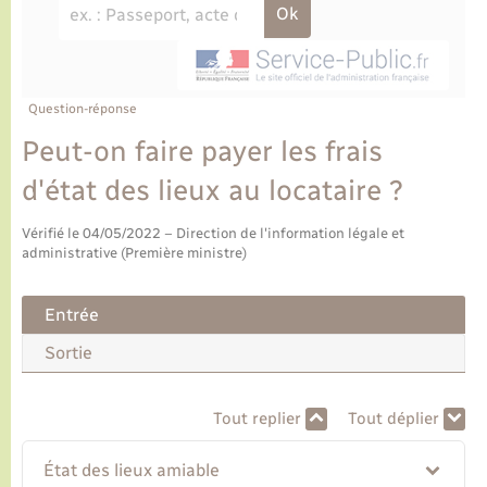
Ecole et cantine scolaire
Tourisme
CIDFF
Travaux - Autorisation d’occupation de l’espace
public
Ambulances
Permis de détention de chien
Transports scolaires
Bulletins d'informations communales
Etat-civil - Papiers - Citoyenneté
Recensement
Enfants – Jeunes
Aide à domicile
Le personnel municipal
Question-réponse
Logement - Urbanisme
Social
Peut-on faire payer les frais
Comment venir à Lyons-la-Forêt
Loisirs
d'état des lieux au locataire ?
Plan interactif
Vérifié le 04/05/2022 – Direction de l'information légale et
Marchés de Lyons-la-Forêt
administrative (Première ministre)
Présentation de la commune
Nouvel habitant
Entrée
Histoire et patrimoine
Sortie
Numérique et services - accompagnement
L’intercommunalité
Organisation d’événement
Tout replier
Tout déplier
État des lieux amiable
Seniors