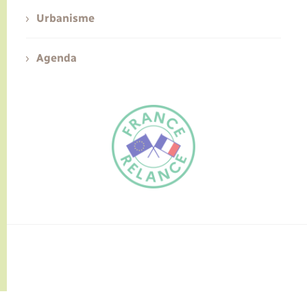
Urbanisme
Agenda
FR
EN
Traduction du
DE
site automatisée