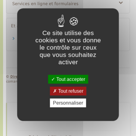
Services en ligne et formulaires
Et aussi
Ce site utilise des
Clauses interdites dans un bail d'habitation
cookies et vous donne
Logement
le contrôle sur ceux
que vous souhaitez
activer
©
Direction de l’information légale et administrative
Tout accepter
comarquage developpé par
baseo.io
Tout refuser
Personnaliser
Retrouvez aussi