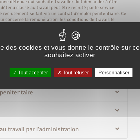
nne détenue qui souhaite travailler doit demander à être
 détenu classé au travail peut être recruté par le service
e recrutement se fait via un contrat d'emploi pénitentiaire. Ce
ui concerne la rémunération, les conditions de travail, le
Tout replier
Tout déplier
ise des cookies et vous donne le contrôle sur 
souhaitez activer
ur un poste
Tout accepter
Tout refuser
Personnaliser
iaire
 pénitentaire
u travail par l'administration