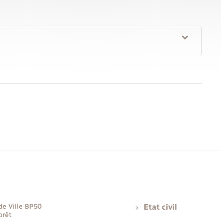
de Ville BP50
Etat civil
orêt