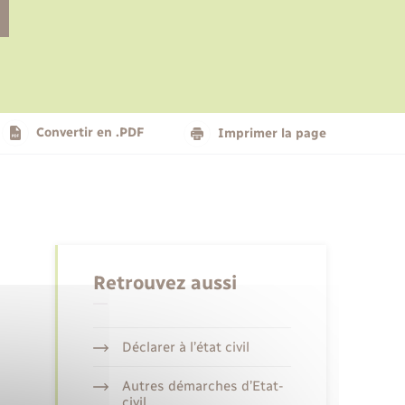
Le personnel municipal
Social
Logement - Urbanisme
Présentation de la commune
Convertir en .PDF
Imprimer la page
Nouvel habitant
Seniors
Retrouvez aussi
Déclarer à l’état civil
Autres démarches d’Etat-
civil