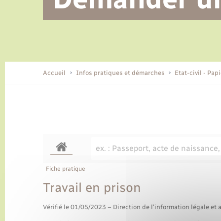
Alerte et informations aux
Location de 2 roues
Conseil municipal
Parrainage civil
Tourisme
Ecole et cantine scolaire
EHPAD local
populations
CIDFF
Travaux - Autorisation d’occupation
Eau - Assainissement
de l’espace public
Comment venir à Lyons-la-Forêt
Accueil
Infos pratiques et démarches
Etat-civil - Pap
Loisirs
Histoire et patrimoine
Numérique et services -
accompagnement
Transports
Fiche pratique
Travail en prison
Vérifié le 01/05/2023 – Direction de l'information légale et 