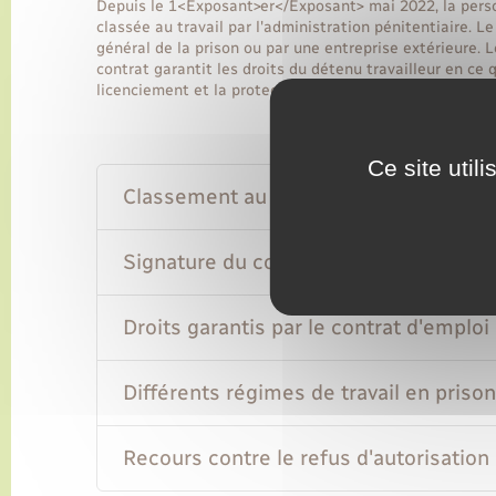
Depuis le 1<Exposant>er</Exposant> mai 2022, la perso
classée au travail par l'administration pénitentiaire. Le
général de la prison ou par une entreprise extérieure. L
contrat garantit les droits du détenu travailleur en ce q
licenciement et la protection sociale.
Ce site util
Classement au travail et affectation s
Signature du contrat d'emploi pénitent
Droits garantis par le contrat d'emploi
Différents régimes de travail en prison
Recours contre le refus d'autorisation a