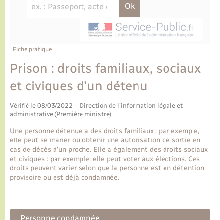
Ecole et cantine scolaire
Tourisme
CIDFF
Travaux - Autorisation d’occupation de l’espace
public
Ambulances
Permis de détention de chien
Transports scolaires
Bulletins d'informations communales
Etat-civil - Papiers - Citoyenneté
Recensement
Enfants – Jeunes
Aide à domicile
Le personnel municipal
Fiche pratique
Logement - Urbanisme
Social
Prison : droits familiaux, sociaux
Comment venir à Lyons-la-Forêt
Loisirs
et civiques d'un détenu
Plan interactif
Vérifié le 08/03/2022 – Direction de l'information légale et
Marchés de Lyons-la-Forêt
administrative (Première ministre)
Présentation de la commune
Une personne détenue a des droits familiaux : par exemple,
Nouvel habitant
elle peut se marier ou obtenir une autorisation de sortie en
cas de décès d'un proche. Elle a également des droits sociaux
Histoire et patrimoine
et civiques : par exemple, elle peut voter aux élections. Ces
Numérique et services - accompagnement
droits peuvent varier selon que la personne est en détention
provisoire ou est déjà condamnée.
L’intercommunalité
Organisation d’événement
Seniors
Personne condamnée