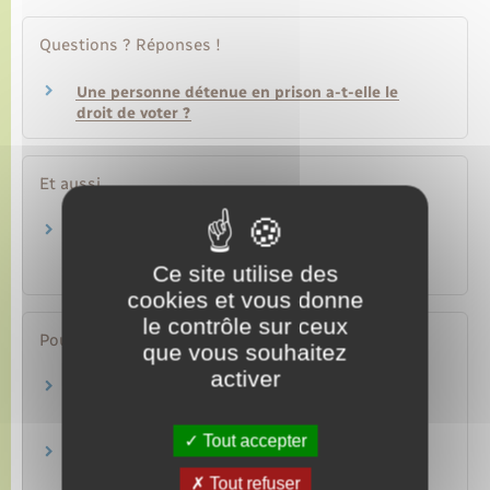
Questions ? Réponses !
Une personne détenue en prison a-t-elle le
droit de voter ?
Et aussi
Vie en prison : règles de sécurité, activités,
liens avec l'extérieur
Ce site utilise des
Justice
cookies et vous donne
le contrôle sur ceux
Pour en savoir plus
que vous souhaitez
activer
Je suis en détention – Guide du détenu
arrivant
Ministère chargé de la justice
Tout accepter
Guide du détenu arrivant
Ministère chargé de la justice
Tout refuser