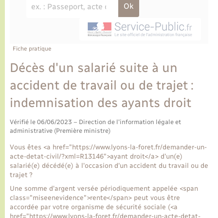
Ecole et cantine scolaire
Tourisme
CIDFF
Travaux - Autorisation d’occupation de l’espace
public
Ambulances
Permis de détention de chien
Transports scolaires
Bulletins d'informations communales
Etat-civil - Papiers - Citoyenneté
Recensement
Enfants – Jeunes
Aide à domicile
Le personnel municipal
Fiche pratique
Logement - Urbanisme
Social
Décès d'un salarié suite à un
Comment venir à Lyons-la-Forêt
Loisirs
accident de travail ou de trajet :
indemnisation des ayants droit
Plan interactif
Marchés de Lyons-la-Forêt
Vérifié le 06/06/2023 – Direction de l'information légale et
Présentation de la commune
administrative (Première ministre)
Nouvel habitant
Vous êtes <a href="https://www.lyons-la-foret.fr/demander-un-
Histoire et patrimoine
acte-detat-civil/?xml=R13146">ayant droit</a> d'un(e)
Numérique et services - accompagnement
salarié(e) décédé(e) à l'occasion d'un accident du travail ou de
trajet ?
L’intercommunalité
Organisation d’événement
Une somme d'argent versée périodiquement appelée <span
class="miseenevidence">rente</span> peut vous être
accordée par votre organisme de sécurité sociale (<a
Seniors
href="https://www.lyons-la-foret.fr/demander-un-acte-detat-