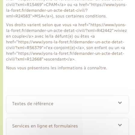
civil/?xml=R15469">CPAM</a> ou <a href="https://www.lyons-
la-foret.fr/demander-un-acte-detat-civil/?
Transports
xml=R24583">MSA</a>), sous certaines conditions.
Vos droits varient selon que vous <a href="https://www.lyons-
la-foret.fr/demander-un-acte-detat-civil/?xml=R42442">viviez
Voirie et espace public
en couple</a> avec le/la défunt(e) ou êtes <a
href="https://www.lyons-la-foret.fr/demander-un-acte-detat-
civil/?xml=R56379">l'ex-conjoint(e)</a>, son enfant ou un <a
href="https://www.lyons-la-foret.fr/demander-un-acte-detat-
civil/?xml=R12668">ascendant</a>.
Nous vous présentons les informations à connaître.
Textes de référence
Services en ligne et formulaires