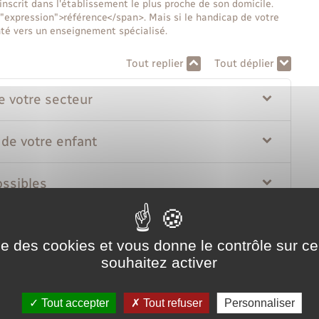
nscrit dans l'établissement le plus proche de son domicile.
"expression">référence</span>. Mais si le handicap de votre
enté vers un enseignement spécialisé.
Tout replier
Tout déplier
e votre secteur
 de votre enfant
ossibles
ise des cookies et vous donne le contrôle sur 
souhaitez activer
Tout accepter
Tout refuser
Personnaliser