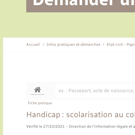
Alerte et informations aux
Location de 2 roues
Conseil municipal
Parrainage civil
Tourisme
Ecole et cantine scolaire
EHPAD local
populations
CIDFF
Travaux - Autorisation d’occupation
Eau - Assainissement
de l’espace public
Comment venir à Lyons-la-Forêt
Accueil
Infos pratiques et démarches
Etat-civil - Pap
Loisirs
Histoire et patrimoine
Numérique et services -
accompagnement
Transports
Fiche pratique
Handicap : scolarisation au co
Vérifié le 27/10/2021 – Direction de l'information légale et 