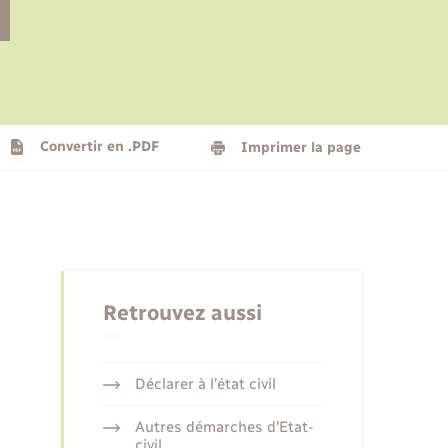
Le personnel municipal
Social
Logement - Urbanisme
Présentation de la commune
Convertir en .PDF
Imprimer la page
Nouvel habitant
Seniors
Retrouvez aussi
Déclarer à l’état civil
Autres démarches d’Etat-
civil