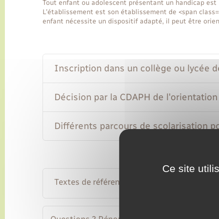
Tout enfant ou adolescent présentant un handicap est i
L'établissement est son établissement de <span class=
enfant nécessite un dispositif adapté, il peut être ori
Inscription dans un collège ou lycée d
Décision par la CDAPH de l'orientation
Différents parcours de scolarisation p
Ce site util
Textes de référence
Questions ? Réponses !