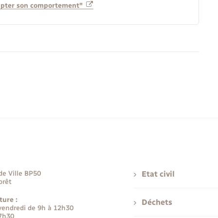
dapter son comportement"
de Ville BP50
Etat civil
orêt
ture :
Déchets
 vendredi de 9h à 12h30
17h30