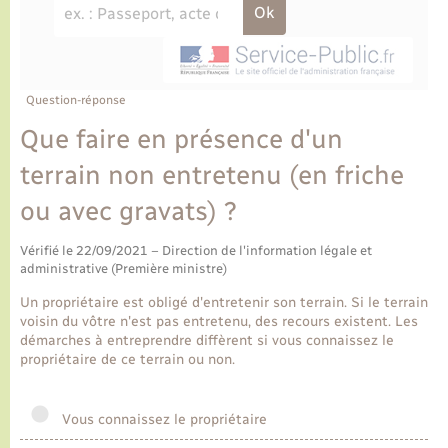
Ecole et cantine scolaire
Tourisme
CIDFF
Travaux - Autorisation d’occupation de l’espace
public
Ambulances
Permis de détention de chien
Transports scolaires
Bulletins d'informations communales
Etat-civil - Papiers - Citoyenneté
Recensement
Enfants – Jeunes
Aide à domicile
Le personnel municipal
Question-réponse
Logement - Urbanisme
Social
Que faire en présence d'un
Comment venir à Lyons-la-Forêt
Loisirs
terrain non entretenu (en friche
ou avec gravats) ?
Plan interactif
Marchés de Lyons-la-Forêt
Vérifié le 22/09/2021 – Direction de l'information légale et
Présentation de la commune
administrative (Première ministre)
Nouvel habitant
Un propriétaire est obligé d'entretenir son terrain. Si le terrain
Histoire et patrimoine
voisin du vôtre n'est pas entretenu, des recours existent. Les
Numérique et services - accompagnement
démarches à entreprendre diffèrent si vous connaissez le
propriétaire de ce terrain ou non.
L’intercommunalité
Organisation d’événement
Vous connaissez le propriétaire
Seniors