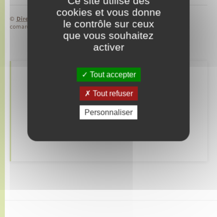
Ce site utilise des
cookies et vous donne
©
Direction de l’information légale et administrative
le contrôle sur ceux
comarquage developpé par
baseo.io
que vous souhaitez
activer
Tout accepter
Retrouvez aussi
Tout refuser
Personnaliser
Déclarer à l’état civil
Autres démarches d’Etat-civil