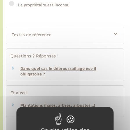
Le propriétaire est inconnu
Transports
Voirie et espace public
Textes de référence
Questions ? Réponses !
Dans quel cas le débroussaillage est-il
obligatoire ?
Et aussi
Plantations (haies, arbres, arbustes…)
Logement