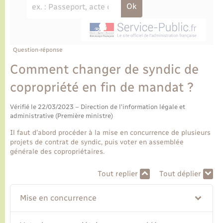
Ecole et cantine scolaire
Tourisme
CIDFF
Travaux - Autorisation d’occupation de l’espace
public
Ambulances
Permis de détention de chien
Transports scolaires
Bulletins d'informations communales
Etat-civil - Papiers - Citoyenneté
Recensement
Enfants – Jeunes
Aide à domicile
Le personnel municipal
Question-réponse
Logement - Urbanisme
Social
Comment changer de syndic de
Comment venir à Lyons-la-Forêt
Loisirs
copropriété en fin de mandat ?
Plan interactif
Vérifié le 22/03/2023 – Direction de l'information légale et
Marchés de Lyons-la-Forêt
administrative (Première ministre)
Présentation de la commune
Il faut d'abord procéder à la mise en concurrence de plusieurs
Nouvel habitant
projets de contrat de syndic, puis voter en assemblée
générale des copropriétaires.
Histoire et patrimoine
Numérique et services - accompagnement
Tout replier
Tout déplier
L’intercommunalité
Organisation d’événement
Mise en concurrence
Seniors