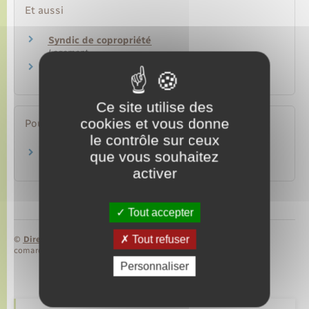
Et aussi
Syndic de copropriété
Logement
Conseil syndical de copropriété
Logement
Ce site utilise des
cookies et vous donne
Pour en savoir plus
le contrôle sur ceux
Contrat de syndic réglementé
que vous souhaitez
Legifrance
activer
Tout accepter
Tout refuser
©
Direction de l’information légale et administrative
comarquage developpé par
baseo.io
Personnaliser