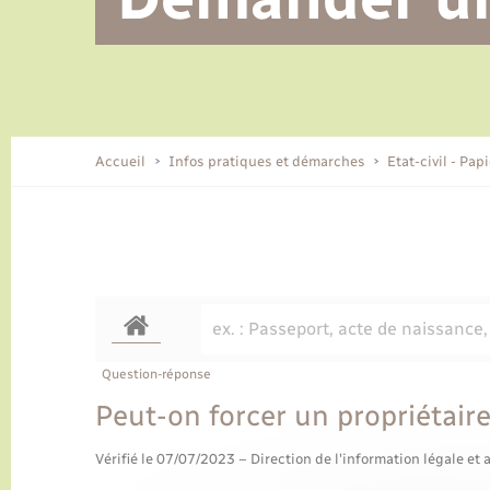
Alerte et informations aux
Location de 2 roues
Conseil municipal
Parrainage civil
Tourisme
Ecole et cantine scolaire
EHPAD local
populations
CIDFF
Travaux - Autorisation d’occupation
Eau - Assainissement
de l’espace public
Comment venir à Lyons-la-Forêt
Accueil
Infos pratiques et démarches
Etat-civil - Pap
Loisirs
Histoire et patrimoine
Numérique et services -
accompagnement
Transports
Question-réponse
Peut-on forcer un propriétair
Vérifié le 07/07/2023 – Direction de l'information légale et 