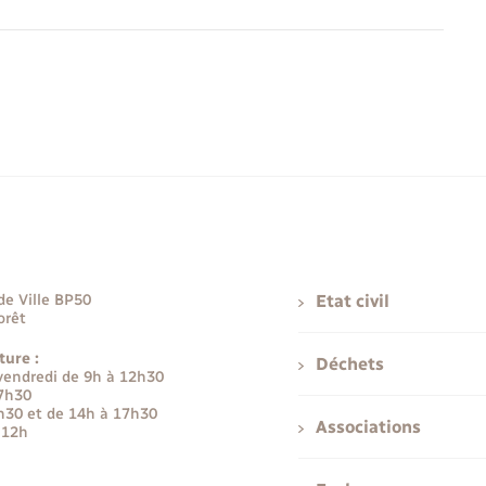
de Ville BP50
Etat civil
orêt
ture :
Déchets
 vendredi de 9h à 12h30
17h30
h30 et de 14h à 17h30
Associations
 12h