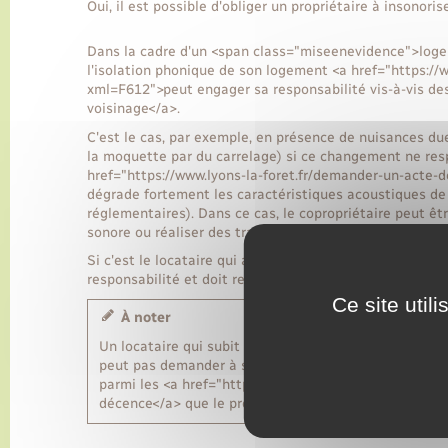
Oui, il est possible d'obliger un propriétaire à insonor
Dans la cadre d'un <span class="miseenevidence">logem
l'isolation phonique de son logement <a href="https://w
xml=F612">peut engager sa responsabilité vis-à-vis des
voisinage</a>.
C'est le cas, par exemple, en présence de nuisances 
la moquette par du carrelage) si ce changement ne res
href="https://www.lyons-la-foret.fr/demander-un-acte-
dégrade fortement les caractéristiques acoustiques d
réglementaires). Dans ce cas, le copropriétaire peut êt
sonore ou réaliser des travaux d'insonorisation.
Si c'est le locataire qui a décidé de changer le revêteme
responsabilité et doit remettre le logement dans son éta
Ce site util
À noter
Un locataire qui subit des nuisances <span class="mi
peut pas demander à son propriétaire de faire insonori
parmi les <a href="https://www.lyons-la-foret.fr/dem
décence</a> que le propriétaire doit respecter lorsqu