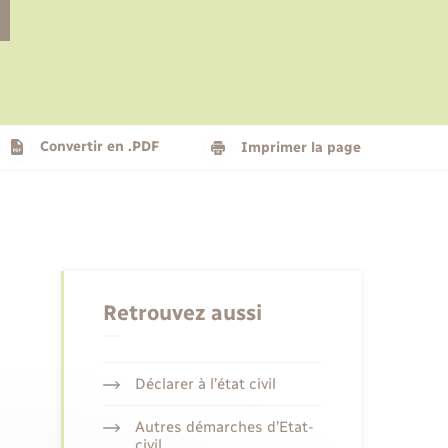
Le personnel municipal
Social
Logement - Urbanisme
Présentation de la commune
Convertir en .PDF
Imprimer la page
Nouvel habitant
Seniors
Retrouvez aussi
Déclarer à l’état civil
Autres démarches d’Etat-
civil