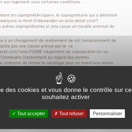
iser son logement sous certaines conditions.
ent en copropriété</span>, le copropriétaire qui a détérioré
ww.lyons-la-foret.fr/demander-un-acte-detat-civil/?
 autres copropriétaires si cela cause un trouble anormal de
dues à un changement de revêtement de sol (remplacement de
pecte pas une clause prévue par le <a
detat-civil/?xml=F2589">règlement de copropriété</a> ou
e l'immeuble (notamment au regard des normes
re contraint de retirer le carrelage pour un matériaux moins
nt de sol, c'est lui (et non le propriétaire) qui engage sa
t initial.
ise des cookies et vous donne le contrôle sur 
souhaitez activer
seenevidence">du fait d'un voisinage trop bruyant</span> ne
ser le logement qu'il loue. L'insonorisation ne figure pas
ander-un-acte-detat-civil/?xml=F2042">critères de
Tout accepter
Tout refuser
Personnaliser
'il loue un logement.