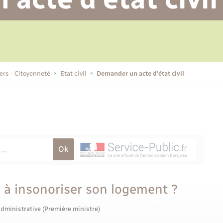
Permis de détention de chien
Transports scolaires
Bulletins d'informations
Recensement
Enfants – Jeunes
Ambulances
Aide à domicile
communales
Etat-civil - Papiers -
Citoyenneté
Plan interactif
iers - Citoyenneté
Etat civil
Demander un acte d’état civil
Marchés de Lyons-la-Forêt
L’intercommunalité
Organisation d’événement
Voirie et espace public
e à insonoriser son logement ?
administrative (Première ministre)