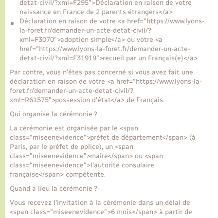
detat-civil/?xml=F295">Déclaration en raison de votre
naissance en France de 2 parents étrangers</a>
Déclaration en raison de votre <a href="https://www.lyons-
la-foret.fr/demander-un-acte-detat-civil/?
xml=F3070">adoption simple</a> ou votre <a
href="https://www.lyons-la-foret.fr/demander-un-acte-
detat-civil/?xml=F31919">recueil par un Français(e)</a>
Par contre, vous n'êtes pas concerné si vous avez fait une
déclaration en raison de votre <a href="https://www.lyons-la-
foret.fr/demander-un-acte-detat-civil/?
xml=R61575">possession d'état</a> de Français.
Qui organise la cérémonie ?
La cérémonie est organisée par le <span
class="miseenevidence">préfet de département</span> (à
Paris, par le préfet de police), un <span
class="miseenevidence">maire</span> ou <span
class="miseenevidence">l'autorité consulaire
française</span> compétente.
Quand a lieu la cérémonie ?
Vous recevez l'invitation à la cérémonie dans un délai de
<span class="miseenevidence">6 mois</span> à partir de