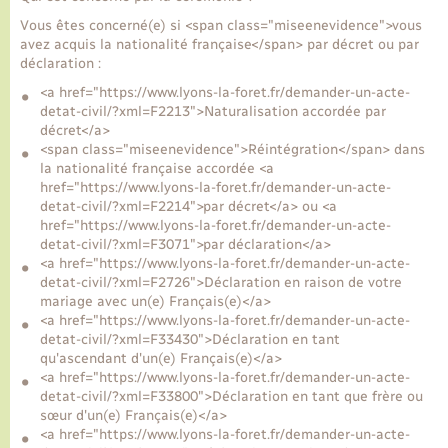
Vous êtes concerné(e) si <span class="miseenevidence">vous
avez acquis la nationalité française</span> par décret ou par
Transports
déclaration :
<a href="https://www.lyons-la-foret.fr/demander-un-acte-
Voirie et espace public
detat-civil/?xml=F2213">Naturalisation accordée par
décret</a>
<span class="miseenevidence">Réintégration</span> dans
la nationalité française accordée <a
href="https://www.lyons-la-foret.fr/demander-un-acte-
detat-civil/?xml=F2214">par décret</a> ou <a
href="https://www.lyons-la-foret.fr/demander-un-acte-
detat-civil/?xml=F3071">par déclaration</a>
<a href="https://www.lyons-la-foret.fr/demander-un-acte-
detat-civil/?xml=F2726">Déclaration en raison de votre
mariage avec un(e) Français(e)</a>
<a href="https://www.lyons-la-foret.fr/demander-un-acte-
detat-civil/?xml=F33430">Déclaration en tant
qu'ascendant d'un(e) Français(e)</a>
<a href="https://www.lyons-la-foret.fr/demander-un-acte-
detat-civil/?xml=F33800">Déclaration en tant que frère ou
sœur d'un(e) Français(e)</a>
<a href="https://www.lyons-la-foret.fr/demander-un-acte-