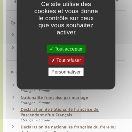
Textes de référence
Ce site utilise des
cookies et vous donne
le contrôle sur ceux
Questions ? Réponses !
que vous souhaitez
activer
Comment trouver son décret de naturalisation
publié au Journal officiel ?
Peut-on avoir plusieurs nationalités en
Tout accepter
France ?
Tout refuser
Personnaliser
Et aussi
Naturalisation française par décret
Étranger – Europe
Nationalité française par mariage
Étranger – Europe
Déclaration de nationalité française de
l'ascendant d'un Français
Étranger – Europe
Déclaration de nationalité française du frère ou