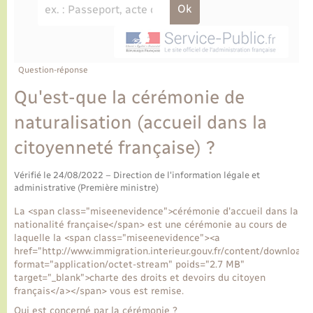
Ecole et cantine scolaire
Tourisme
CIDFF
Travaux - Autorisation d’occupation de l’espace
public
Ambulances
Permis de détention de chien
Transports scolaires
Bulletins d'informations communales
Etat-civil - Papiers - Citoyenneté
Recensement
Enfants – Jeunes
Aide à domicile
Le personnel municipal
Question-réponse
Logement - Urbanisme
Social
Qu'est-que la cérémonie de
Comment venir à Lyons-la-Forêt
Loisirs
naturalisation (accueil dans la
citoyenneté française) ?
Plan interactif
Marchés de Lyons-la-Forêt
Vérifié le 24/08/2022 – Direction de l'information légale et
Présentation de la commune
administrative (Première ministre)
Nouvel habitant
La <span class="miseenevidence">cérémonie d'accueil dans la
Histoire et patrimoine
nationalité française</span> est une cérémonie au cours de
Numérique et services - accompagnement
laquelle la <span class="miseenevidence"><a
href="http://www.immigration.interieur.gouv.fr/content/download
L’intercommunalité
format="application/octet-stream" poids="2.7 MB"
Organisation d’événement
target="_blank">charte des droits et devoirs du citoyen
français</a></span> vous est remise.
Seniors
Qui est concerné par la cérémonie ?