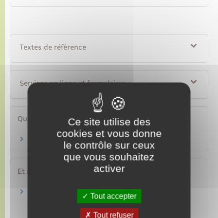
Textes de référence
Services en ligne et formulaires
Questions ? Réponses !
Ce site utilise des
cookies et vous donne
Qu'est-ce qu'un accident du travail ?
le contrôle sur ceux
que vous souhaitez
activer
Et aussi
Inaptitude au travail du salarié suite à un
Tout accepter
accident du travail
Travail – Formation
Tout refuser