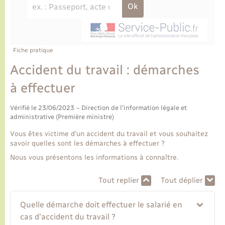
Ecole et cantine scolaire
Tourisme
CIDFF
Travaux - Autorisation d’occupation de l’espace
public
Ambulances
Permis de détention de chien
Transports scolaires
Bulletins d'informations communales
Etat-civil - Papiers - Citoyenneté
Recensement
Enfants – Jeunes
Aide à domicile
Le personnel municipal
Fiche pratique
Logement - Urbanisme
Social
Accident du travail : démarches
Comment venir à Lyons-la-Forêt
Loisirs
à effectuer
Plan interactif
Vérifié le 23/06/2023 – Direction de l'information légale et
Marchés de Lyons-la-Forêt
administrative (Première ministre)
Présentation de la commune
Vous êtes victime d'un accident du travail et vous souhaitez
Nouvel habitant
savoir quelles sont les démarches à effectuer ?
Nous vous présentons les informations à connaître.
Histoire et patrimoine
Numérique et services - accompagnement
Tout replier
Tout déplier
L’intercommunalité
Organisation d’événement
Quelle démarche doit effectuer le salarié en
cas d'accident du travail ?
Seniors