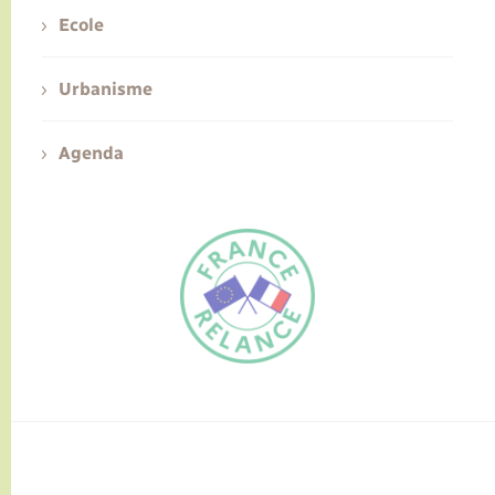
Ecole
Urbanisme
Agenda
FR
EN
Traduction du
DE
site automatisée