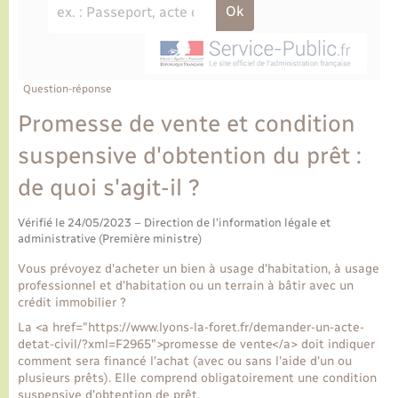
Ecole et cantine scolaire
Tourisme
CIDFF
Travaux - Autorisation d’occupation de l’espace
public
Ambulances
Permis de détention de chien
Transports scolaires
Bulletins d'informations communales
Etat-civil - Papiers - Citoyenneté
Recensement
Enfants – Jeunes
Aide à domicile
Le personnel municipal
Question-réponse
Logement - Urbanisme
Social
Promesse de vente et condition
Comment venir à Lyons-la-Forêt
Loisirs
suspensive d'obtention du prêt :
de quoi s'agit-il ?
Plan interactif
Marchés de Lyons-la-Forêt
Vérifié le 24/05/2023 – Direction de l'information légale et
Présentation de la commune
administrative (Première ministre)
Nouvel habitant
Vous prévoyez d'acheter un bien à usage d'habitation, à usage
Histoire et patrimoine
professionnel et d'habitation ou un terrain à bâtir avec un
Numérique et services - accompagnement
crédit immobilier ?
La <a href="https://www.lyons-la-foret.fr/demander-un-acte-
L’intercommunalité
Organisation d’événement
detat-civil/?xml=F2965">promesse de vente</a> doit indiquer
comment sera financé l'achat (avec ou sans l'aide d'un ou
plusieurs prêts). Elle comprend obligatoirement une condition
Seniors
suspensive d'obtention de prêt.