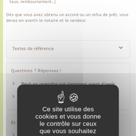
taux, remboursement…).
Dès que vous avez obtenu un accord ou un refus de prêt, vous
devez en avertir le notaire et le vendeur.
Textes de référence
Questions ? Réponses !
Peut-on revendre son logement avant d'avoir
remboursé son prêt immobilier ?
Qu'est-ce qu'une offre d'achat d'un bien
immobilier ?
Ce site utilise des
cookies et vous donne
Et aussi
le contrôle sur ceux
que vous souhaitez
Achat d'un terrain