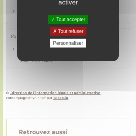
activer
Logement
Achat ou vente d'un logement
Logement
Tout accepter
Tout refuser
Pour en savoir plus
Personnaliser
Portail des services en ligne des notaires de
France
Notaires de France
©
Direction de l’information légale et administrative
comarquage developpé par
baseo.io
Retrouvez aussi