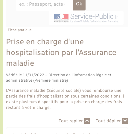
Ecole et cantine scolaire
Tourisme
CIDFF
Travaux - Autorisation d’occupation de l’espace
public
Ambulances
Permis de détention de chien
Transports scolaires
Bulletins d'informations communales
Etat-civil - Papiers - Citoyenneté
Recensement
Enfants – Jeunes
Aide à domicile
Le personnel municipal
Fiche pratique
Logement - Urbanisme
Social
Prise en charge d'une
Comment venir à Lyons-la-Forêt
Loisirs
hospitalisation par l'Assurance
maladie
Plan interactif
Marchés de Lyons-la-Forêt
Vérifié le 11/01/2022 – Direction de l'information légale et
Présentation de la commune
administrative (Première ministre)
Nouvel habitant
L’Assurance maladie (Sécurité sociale) vous rembourse une
Histoire et patrimoine
partie des frais d'hospitalisation sous certaines conditions. Il
Numérique et services - accompagnement
existe plusieurs dispositifs pour la prise en charge des frais
restant à votre charge.
L’intercommunalité
Organisation d’événement
Tout replier
Tout déplier
Seniors