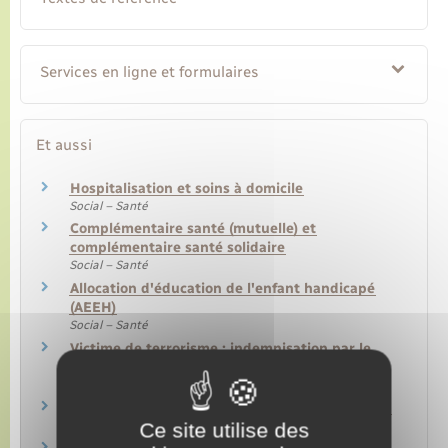
Services en ligne et formulaires
Et aussi
Hospitalisation et soins à domicile
Social – Santé
Complémentaire santé (mutuelle) et
complémentaire santé solidaire
Social – Santé
Allocation d'éducation de l'enfant handicapé
(AEEH)
Social – Santé
Victime de terrorisme : indemnisation par le
Fonds de garantie des victimes
Justice
Prise en charge à 100 % d'une femme enceinte
Ce site utilise des
Social – Santé