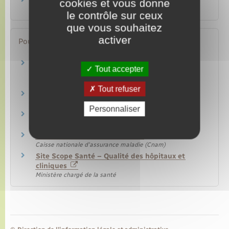
Carte mobilité inclusion (CMI)
cookies et vous donne
Transports – Mobilité
le contrôle sur ceux
que vous souhaitez
activer
Pour en savoir plus
Hospitalisation : les types de séjour et les
Tout accepter
démarches à effectuer
Caisse nationale d'assurance maladie (Cnam)
Tout refuser
Hospitalisation
Caisse nationale d'assurance maladie (Cnam)
Personnaliser
Hospitalisation à domicile
Caisse nationale d'assurance maladie (Cnam)
Annuaire santé – Site Ameli
Caisse nationale d'assurance maladie (Cnam)
Site Scope Santé – Qualité des hôpitaux et
cliniques
Ministère chargé de la santé