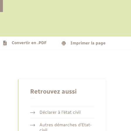
Le personnel municipal
Social
Logement - Urbanisme
Présentation de la commune
Convertir en .PDF
Imprimer la page
Nouvel habitant
Seniors
Retrouvez aussi
Déclarer à l’état civil
Autres démarches d’Etat-
civil