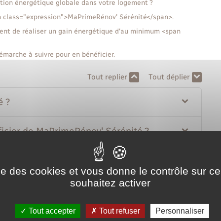
ation énergétique globale dans votre logement ?
an class="expression">MaPrimeRénov' Sérénité</span>.
ment de réaliser un gain énergétique d'au minimum <span
émarche à suivre pour en bénéficier.
Tout replier
Tout déplier
é ?
ficier de MaPrimeRénov' Sérénité ?
er de MaPrimeRénov' Sérénité ?
ise des cookies et vous donne le contrôle sur 
souhaitez activer
 Sérénité ?
Tout accepter
Tout refuser
Personnaliser