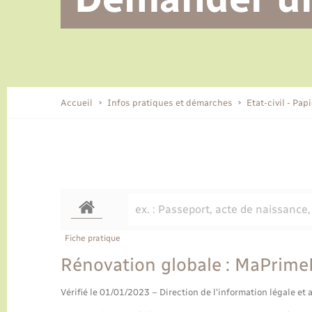
Alerte et informations aux
Location de 2 roues
Conseil municipal
Parrainage civil
Tourisme
Ecole et cantine scolaire
EHPAD local
populations
CIDFF
Travaux - Autorisation d’occupation
Eau - Assainissement
de l’espace public
Comment venir à Lyons-la-Forêt
Accueil
Infos pratiques et démarches
Etat-civil - Pap
Loisirs
Histoire et patrimoine
Numérique et services -
accompagnement
Transports
Fiche pratique
Rénovation globale : MaPrime
Vérifié le 01/01/2023 – Direction de l'information légale et 