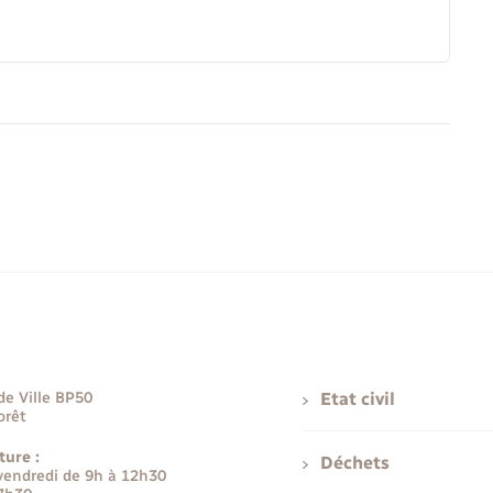
de Ville BP50
Etat civil
orêt
ture :
Déchets
 vendredi de 9h à 12h30