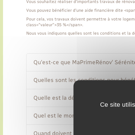
Vous souhaitez réaliser d'importants travaux de rénov
Vous pouvez bénéficier d'une aide financière dite <sp
Pour cela, vos travaux doivent permettre à votre loge
class="valeur">35 %</span>.
Nous vous indiquons quelles sont les conditions et la d
Qu'est-ce que MaPrimeRénov' Sérénit
Quelles sont les conditions pour béné
Quelle est la démarche pour bénéfici
Ce site util
Quel est le montant de MaPrimeRénov'
Quand doivent démarrer les travaux ?