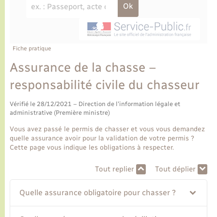
Ecole et cantine scolaire
Tourisme
CIDFF
Travaux - Autorisation d’occupation de l’espace
public
Ambulances
Permis de détention de chien
Transports scolaires
Bulletins d'informations communales
Etat-civil - Papiers - Citoyenneté
Recensement
Enfants – Jeunes
Aide à domicile
Le personnel municipal
Fiche pratique
Logement - Urbanisme
Social
Assurance de la chasse –
Comment venir à Lyons-la-Forêt
Loisirs
responsabilité civile du chasseur
Plan interactif
Vérifié le 28/12/2021 – Direction de l'information légale et
Marchés de Lyons-la-Forêt
administrative (Première ministre)
Présentation de la commune
Vous avez passé le permis de chasser et vous vous demandez
Nouvel habitant
quelle assurance avoir pour la validation de votre permis ?
Cette page vous indique les obligations à respecter.
Histoire et patrimoine
Numérique et services - accompagnement
Tout replier
Tout déplier
L’intercommunalité
Organisation d’événement
Quelle assurance obligatoire pour chasser ?
Seniors