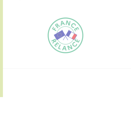
FR
EN
Traduction du
DE
site automatisée