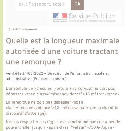
Ecole et cantine scolaire
Tourisme
CIDFF
Travaux - Autorisation d’occupation de l’espace
public
Ambulances
Permis de détention de chien
Transports scolaires
Bulletins d'informations communales
Etat-civil - Papiers - Citoyenneté
Recensement
Enfants – Jeunes
Aide à domicile
Le personnel municipal
Question-réponse
Logement - Urbanisme
Social
Quelle est la longueur maximale
Comment venir à Lyons-la-Forêt
Loisirs
autorisée d'une voiture tractant
une remorque ?
Plan interactif
Marchés de Lyons-la-Forêt
Vérifié le 14/03/2022 – Direction de l'information légale et
Présentation de la commune
administrative (Première ministre)
Nouvel habitant
L'ensemble de véhicules (voiture + remorque) ne doit pas
Histoire et patrimoine
dépasser <span class="miseenevidence">18 mètres</span>.
Numérique et services - accompagnement
La remorque ne doit pas dépasser <span
class="miseenevidence">12 mètres</span> (en excluant le
L’intercommunalité
Organisation d’événement
dispositif d'attelage).
Ne pas respecter ces règles est sanctionné par une amende
pouvant aller jusqu'à <span class="valeur">750 €</span>.
Seniors