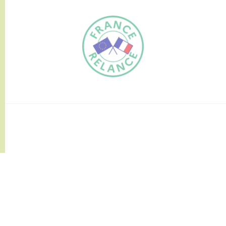
FR
EN
Traduction du
DE
site automatisée