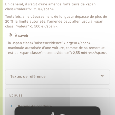
En général, il s'agit d'une amende forfaitaire de <span
class="valeur">135 €</span>.
Transports
Toutefois, si le dépassement de longueur dépasse de plus de
20 % la limite autorisée, l'amende peut aller jusqu'à <span
class="valeur">1 500 €</span>.
Voirie et espace public
À savoir
la <span class="miseenevidence">largeur</span>
maximale autorisée d'une voiture, comme de sa remorque,
est de <span class="miseenevidence">2,55 mètres</span>.
Textes de référence
Et aussi
Permis de conduire
Transports – Mobilité