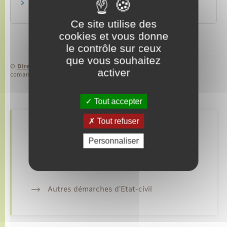
Infractions routières
Transports – Mobilité
Ce site utilise des
cookies et vous donne
le contrôle sur ceux
que vous souhaitez
©
Direction de l’information légale et administrative
activer
comarquage developpé par
baseo.io
Tout accepter
Tout refuser
Retrouvez aussi
Personnaliser
Déclarer à l’état civil
Autres démarches d’Etat-civil