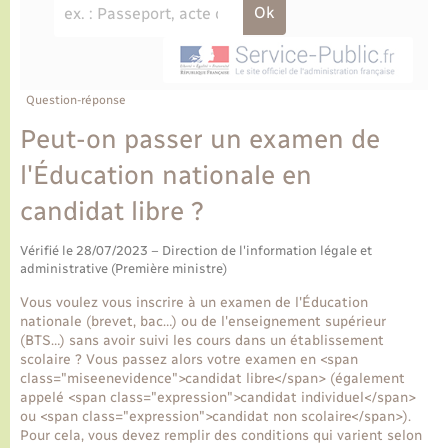
Ecole et cantine scolaire
Tourisme
CIDFF
Travaux - Autorisation d’occupation de l’espace
public
Ambulances
Permis de détention de chien
Transports scolaires
Bulletins d'informations communales
Etat-civil - Papiers - Citoyenneté
Recensement
Enfants – Jeunes
Aide à domicile
Le personnel municipal
Question-réponse
Logement - Urbanisme
Social
Peut-on passer un examen de
Comment venir à Lyons-la-Forêt
Loisirs
l'Éducation nationale en
candidat libre ?
Plan interactif
Marchés de Lyons-la-Forêt
Vérifié le 28/07/2023 – Direction de l'information légale et
Présentation de la commune
administrative (Première ministre)
Nouvel habitant
Vous voulez vous inscrire à un examen de l'Éducation
Histoire et patrimoine
nationale (brevet, bac…) ou de l'enseignement supérieur
Numérique et services - accompagnement
(BTS…) sans avoir suivi les cours dans un établissement
scolaire ? Vous passez alors votre examen en <span
L’intercommunalité
class="miseenevidence">candidat libre</span> (également
Organisation d’événement
appelé <span class="expression">candidat individuel</span>
ou <span class="expression">candidat non scolaire</span>).
Pour cela, vous devez remplir des conditions qui varient selon
Seniors