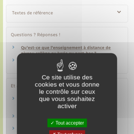
Textes de référence
Questions ? Réponses !
Qu'est-ce que l'enseignement à distance de
niveau collège ou lycée ou post-bac ?
Peut-on se réorienter pendant la première
année universitaire ?
Ce site utilise des
cookies et vous donne
Et aussi
le contrôle sur ceux
que vous souhaitez
Diplôme national du brevet ou certificat de
formation générale
activer
Famille – Scolarité
Diplômes professionnels
Famille – Scolarité
Tout accepter
Baccalauréat
Famille – Scolarité