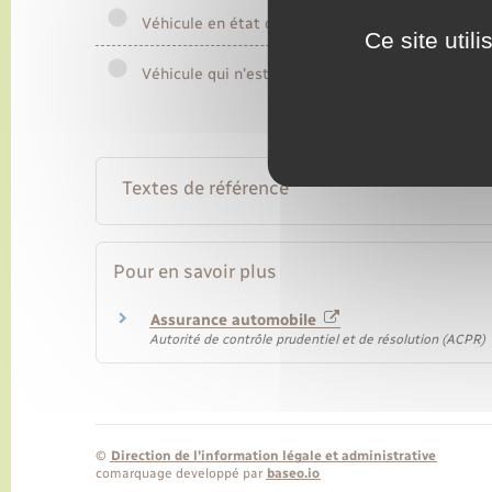
Véhicule en état de circuler
Ce site util
Véhicule qui n'est plus en état de circuler
Textes de référence
Pour en savoir plus
Assurance automobile
Autorité de contrôle prudentiel et de résolution (ACPR)
©
Direction de l’information légale et administrative
comarquage developpé par
baseo.io