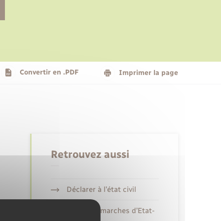
Le personnel municipal
Social
Logement - Urbanisme
Présentation de la commune
Convertir en .PDF
Imprimer la page
Nouvel habitant
Seniors
Retrouvez aussi
Déclarer à l’état civil
Autres démarches d’Etat-
civil