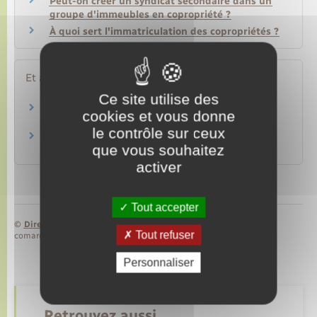
Peut-on créer un syndicat secondaire dans un
groupe d'immeubles en copropriété ?
À quoi sert l'immatriculation des copropriétés ?
Et aussi
Ce site utilise des
Syndic de copropriété
cookies et vous donne
Logement
le contrôle sur ceux
Conseil syndical de copropriété
que vous souhaitez
Logement
activer
Tout accepter
©
Direction de l’information légale et administrative
Tout refuser
comarquage developpé par
baseo.io
Personnaliser
Retrouvez aussi