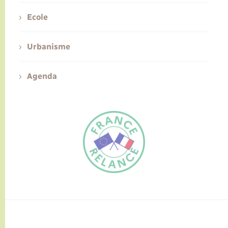
Ecole
Urbanisme
Agenda
FR
EN
Traduction du
DE
site automatisée