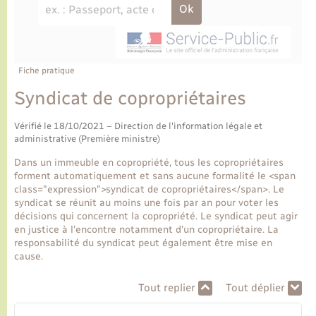
Ecole et cantine scolaire
Tourisme
CIDFF
Travaux - Autorisation d’occupation de l’espace
public
Ambulances
Permis de détention de chien
Transports scolaires
Bulletins d'informations communales
Etat-civil - Papiers - Citoyenneté
Recensement
Enfants – Jeunes
Aide à domicile
Le personnel municipal
Fiche pratique
Logement - Urbanisme
Social
Syndicat de copropriétaires
Comment venir à Lyons-la-Forêt
Loisirs
Vérifié le 18/10/2021 – Direction de l'information légale et
administrative (Première ministre)
Plan interactif
Marchés de Lyons-la-Forêt
Dans un immeuble en copropriété, tous les copropriétaires
forment automatiquement et sans aucune formalité le <span
Présentation de la commune
class="expression">syndicat de copropriétaires</span>. Le
Nouvel habitant
syndicat se réunit au moins une fois par an pour voter les
décisions qui concernent la copropriété. Le syndicat peut agir
Histoire et patrimoine
en justice à l'encontre notamment d'un copropriétaire. La
Numérique et services - accompagnement
responsabilité du syndicat peut également être mise en
cause.
L’intercommunalité
Organisation d’événement
Tout replier
Tout déplier
Seniors