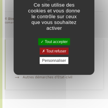
Ce site utilise des
cookies et vous donne
le contrôle sur ceux
©
Direction de l’information légale et administrative
que vous souhaitez
comarquage developpé par
baseo.io
activer
Tout accepter
Retrouvez aussi
Tout refuser
Personnaliser
Déclarer à l’état civil
Autres démarches d’Etat-civil