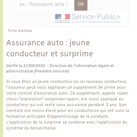
Ecole et cantine scolaire
Tourisme
CIDFF
Travaux - Autorisation d’occupation de l’espace
public
Ambulances
Permis de détention de chien
Transports scolaires
Bulletins d'informations communales
Etat-civil - Papiers - Citoyenneté
Recensement
Enfants – Jeunes
Aide à domicile
Le personnel municipal
Fiche pratique
Logement - Urbanisme
Social
Assurance auto : jeune
Comment venir à Lyons-la-Forêt
Loisirs
conducteur et surprime
Plan interactif
Vérifié le 21/09/2020 – Direction de l'information légale et
Marchés de Lyons-la-Forêt
administrative (Première ministre)
Présentation de la commune
Si vous êtes un jeune conducteur ou un nouveau conducteur,
Nouvel habitant
l'assureur peut vous appliquer un supplément de prime pour
votre contrat d'assurance auto. Ce supplément, appelé <span
Histoire et patrimoine
class="expression">surprime</span>, est aussi appliqué au
Numérique et services - accompagnement
conducteur qui est resté sans assurance pendant 3 ans. Son
montant est moins élevé pour les conducteurs qui ont suivi la
L’intercommunalité
formation anticipée d'apprentissage de la conduite.
Organisation d’événement
L'application de la surprime se combine avec l'application du
système du bonus/malus.
Seniors