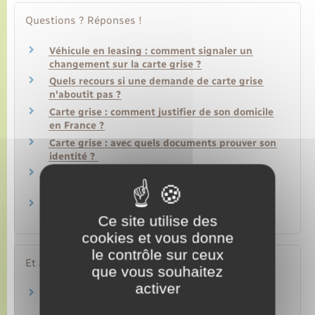
Questions ? Réponses !
Véhicule en leasing : comment signaler un
changement sur la carte grise ?
Quels recours si une demande de carte grise
n'aboutit pas ?
Carte grise : comment justifier de son domicile
en France ?
Carte grise : avec quels documents prouver son
identité ?
Quel est le délai pour recevoir une carte grise
ou une étiquette d'adresse ?
Que faire si la carte grise comporte une erreur
?
Ce site utilise des
cookies et vous donne
le contrôle sur ceux
Et aussi
que vous souhaitez
activer
Règlement d'une succession
Famille – Scolarité