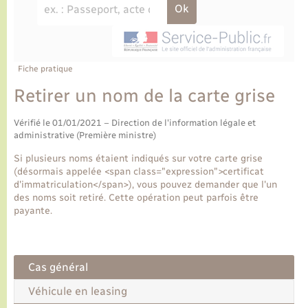
Ecole et cantine scolaire
Tourisme
CIDFF
Travaux - Autorisation d’occupation de l’espace
public
Ambulances
Permis de détention de chien
Transports scolaires
Bulletins d'informations communales
Etat-civil - Papiers - Citoyenneté
Recensement
Enfants – Jeunes
Aide à domicile
Le personnel municipal
Fiche pratique
Logement - Urbanisme
Social
Retirer un nom de la carte grise
Comment venir à Lyons-la-Forêt
Loisirs
Vérifié le 01/01/2021 – Direction de l'information légale et
administrative (Première ministre)
Plan interactif
Marchés de Lyons-la-Forêt
Si plusieurs noms étaient indiqués sur votre carte grise
(désormais appelée <span class="expression">certificat
Présentation de la commune
d'immatriculation</span>), vous pouvez demander que l'un
Nouvel habitant
des noms soit retiré. Cette opération peut parfois être
payante.
Histoire et patrimoine
Numérique et services - accompagnement
L’intercommunalité
Organisation d’événement
Cas général
Véhicule en leasing
Seniors