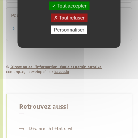
Tout accepter
Pour en savoir plus
Tout refuser
Points numériques
Personnaliser
Ministère chargé de l'intérieur
©
Direction de l’information légale et administrative
comarquage developpé par
baseo.io
Retrouvez aussi
Déclarer à l’état civil