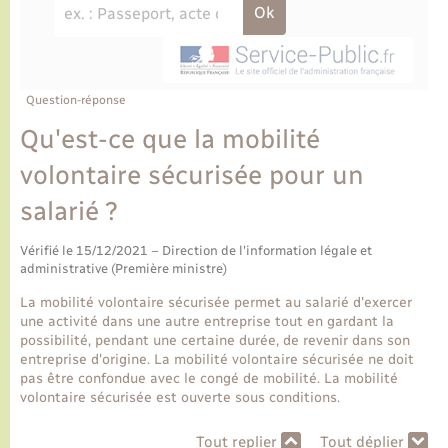
Ecole et cantine scolaire
Tourisme
CIDFF
Travaux - Autorisation d’occupation de l’espace
public
Ambulances
Permis de détention de chien
Transports scolaires
Bulletins d'informations communales
Etat-civil - Papiers - Citoyenneté
Recensement
Enfants – Jeunes
Aide à domicile
Le personnel municipal
Question-réponse
Logement - Urbanisme
Social
Qu'est-ce que la mobilité
Comment venir à Lyons-la-Forêt
Loisirs
volontaire sécurisée pour un
salarié ?
Plan interactif
Marchés de Lyons-la-Forêt
Vérifié le 15/12/2021 – Direction de l'information légale et
Présentation de la commune
administrative (Première ministre)
Nouvel habitant
La mobilité volontaire sécurisée permet au salarié d'exercer
Histoire et patrimoine
une activité dans une autre entreprise tout en gardant la
Numérique et services - accompagnement
possibilité, pendant une certaine durée, de revenir dans son
entreprise d'origine. La mobilité volontaire sécurisée ne doit
L’intercommunalité
pas être confondue avec le congé de mobilité. La mobilité
Organisation d’événement
volontaire sécurisée est ouverte sous conditions.
Seniors
Tout replier
Tout déplier