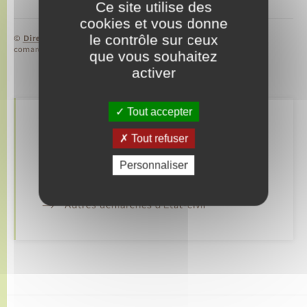
Ce site utilise des
cookies et vous donne
le contrôle sur ceux
©
Direction de l’information légale et administrative
comarquage developpé par
baseo.io
que vous souhaitez
activer
Tout accepter
Retrouvez aussi
Tout refuser
Personnaliser
Déclarer à l’état civil
Autres démarches d’Etat-civil