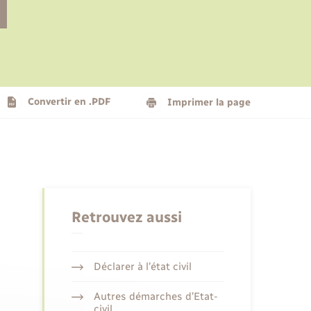
Le personnel municipal
Social
Logement - Urbanisme
Présentation de la commune
Convertir en .PDF
Imprimer la page
Nouvel habitant
Seniors
Retrouvez aussi
Déclarer à l’état civil
Autres démarches d’Etat-
civil