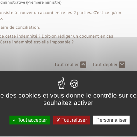
administrative (Première ministre)
iste à trouver un accord entre les 2 parties. C'est ce qu'on
>.
aire de conciliation.
 de cette indemnité ? Doit-on rédiger un document en cas
 Cette indemnité est-elle imposable ?
Tout replier
Tout déplier
indemnité forfaitaire de conciliation ?
ise des cookies et vous donne le contrôle sur 
ion ?
souhaitez activer
 si les parties sont d'accord ?
Tout accepter
Tout refuser
Personnaliser
aitaire de conciliation ?