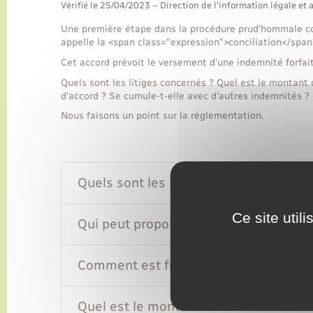
Vérifié le 25/04/2023 – Direction de l'information légale et 
Une première étape dans la procédure prud'hommale cons
appelle la <span class="expression">conciliation</span
Cet accord prévoit le versement d'une indemnité forfait
Quels sont les litiges concernés ? Quel est le montant
d'accord ? Se cumule-t-elle avec d'autres indemnités ?
Nous faisons un point sur la réglementation.
Quels sont les litiges concernés par l'
Ce site util
Qui peut proposer l'accord de conciliat
Comment est formalisée la conciliation
Quel est le montant de l'indemnité forf