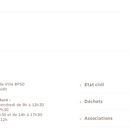
de Ville BP50
Etat civil
orêt
ture :
Déchets
 vendredi de 9h à 12h30
17h30
h30 et de 14h à 17h30
Associations
 12h