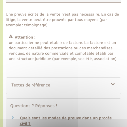
Transports
Une preuve écrite de la vente n'est pas nécessaire. En cas de
litige, la vente peut être prouvée par tous moyens (par
exemple : témoignage).
Voirie et espace public
Attention :
un particulier ne peut établir de facture. La facture est un
document détaillé des prestations ou des marchandises
vendues, de nature commerciale et comptable établi par
une structure juridique (par exemple, société, association).
Textes de référence
Questions ? Réponses !
Quels sont les modes de preuve dans un procès
civil ?