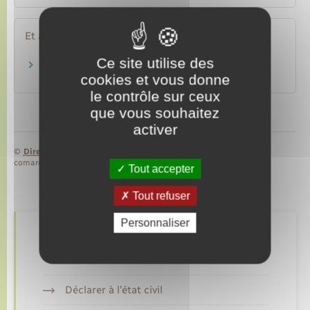
Et aussi
Ce site utilise des
Information et protection du consommateur
cookies et vous donne
Argent – Impôts – Consommation
le contrôle sur ceux
que vous souhaitez
activer
©
Direction de l’information légale et administrative
comarquage developpé par
baseo.io
Tout accepter
Tout refuser
Personnaliser
Retrouvez aussi
Déclarer à l’état civil