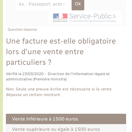
Ecole et cantine scolaire
Tourisme
CIDFF
Travaux - Autorisation d’occupation de l’espace
public
Ambulances
Permis de détention de chien
Transports scolaires
Bulletins d'informations communales
Etat-civil - Papiers - Citoyenneté
Recensement
Enfants – Jeunes
Aide à domicile
Le personnel municipal
Question-réponse
Logement - Urbanisme
Social
Une facture est-elle obligatoire
Comment venir à Lyons-la-Forêt
Loisirs
lors d'une vente entre
particuliers ?
Plan interactif
Marchés de Lyons-la-Forêt
Vérifié le 23/03/2020 – Direction de l'information légale et
Présentation de la commune
administrative (Première ministre)
Nouvel habitant
Non. Seule une preuve écrite est nécessaire si la vente
Histoire et patrimoine
dépasse un certain montant.
Numérique et services - accompagnement
L’intercommunalité
Organisation d’événement
Vente inférieure à 1500 euros
Vente supérieure ou égale à 1500 euros
Seniors